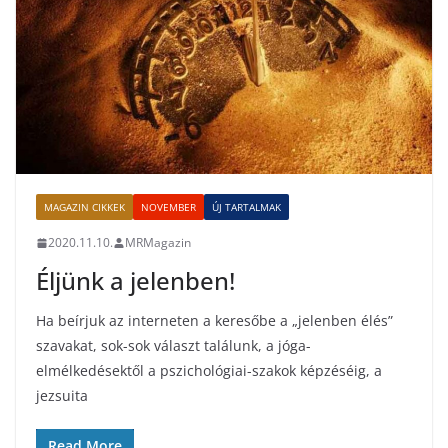
MAGAZIN CIKKEK
NOVEMBER
ÚJ TARTALMAK
2020.11.10.
MRMagazin
Éljünk a jelenben!
Ha beírjuk az interneten a keresőbe a „jelenben élés”
szavakat, sok-sok választ találunk, a jóga-
elmélkedésektől a pszichológiai-szakok képzéséig, a
jezsuita
Read More