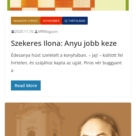
MAGAZIN CIKKEK
NOVEMBER
ÚJ TARTALMAK
2020.11.10.
MRMagazin
Szekeres Ilona: Anyu jobb keze
Édesanya húst szeletelt a konyhában. – Jaj! – kiáltott fel
hirtelen, és szájához kapta az ujját. Piros vér buggyant
a
Read More