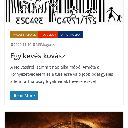
MAGAZIN CIKKEK
NOVEMBER
ÚJ TARTALMAK
2020.11.10.
MRMagazin
Egy kevés kovász
A Ne vásárolj semmit nap alkalmából Amióta a
környezetvédelem és a túlélésre való jobb odafigyelés –
a fenntarthatóság fogalmának bevezetésével
Read More