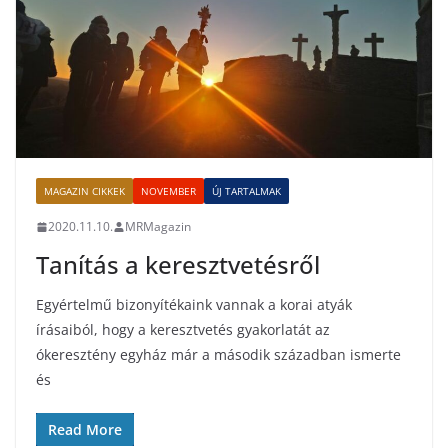
MAGAZIN CIKKEK
NOVEMBER
ÚJ TARTALMAK
2020.11.10.
MRMagazin
Tanítás a keresztvetésről
Egyértelmű bizonyítékaink vannak a korai atyák
írásaiból, hogy a keresztvetés gyakorlatát az
ókeresztény egyház már a második században ismerte
és
Read More