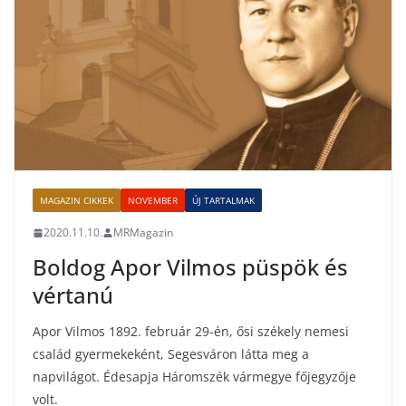
MAGAZIN CIKKEK
NOVEMBER
ÚJ TARTALMAK
2020.11.10.
MRMagazin
Boldog Apor Vilmos püspök és
vértanú
Apor Vilmos 1892. február 29-én, ősi székely nemesi
család gyermekeként, Segesváron látta meg a
napvilágot. Édesapja Háromszék vármegye főjegyzője
volt.