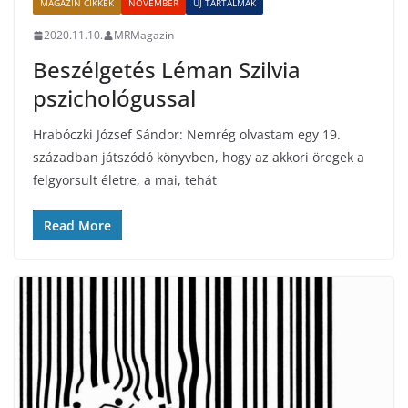
MAGAZIN CIKKEK
NOVEMBER
ÚJ TARTALMAK
2020.11.10.
MRMagazin
Beszélgetés Léman Szilvia
pszichológussal
Hrabóczki József Sándor: Nemrég olvastam egy 19.
században játszódó könyvben, hogy az akkori öregek a
felgyorsult életre, a mai, tehát
Read More