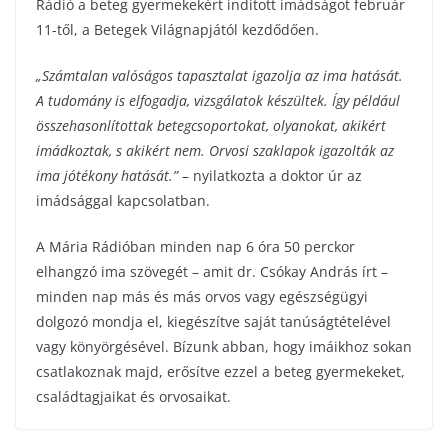
Rádió a beteg gyermekekért indított imádságot február
11-től, a Betegek Világnapjától kezdődően.
„Számtalan valóságos tapasztalat igazolja az ima hatását.
A tudomány is elfogadja, vizsgálatok készültek. Így például
összehasonlítottak betegcsoportokat, olyanokat, akikért
imádkoztak, s akikért nem. Orvosi szaklapok igazolták az
ima jótékony hatását.”
– nyilatkozta a doktor úr az
imádsággal kapcsolatban.
A Mária Rádióban minden nap 6 óra 50 perckor
elhangzó ima szövegét – amit dr. Csókay András írt –
minden nap más és más orvos vagy egészségügyi
dolgozó mondja el, kiegészítve saját tanúságtételével
vagy könyörgésével. Bízunk abban, hogy imáikhoz sokan
csatlakoznak majd, erősítve ezzel a beteg gyermekeket,
családtagjaikat és orvosaikat.