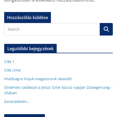
böngészőben a következő hozzászólásomhoz.
Legutóbbi bejegyzések
Cikk 1
Cikk címe
Imádságra hívjuk magazinunk olvasóit!
Önkéntes találkozó a Jézus Szíve búcsú napján Zalaegerszeg –
Olában
Zarándokolni…