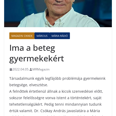
MAGAZIN CIKKEK
MÁRCIUS
MÁRIA RÁDIÓ
Ima a beteg
gyermekekért
2022.04.05.
MRMagazin
Társadalmunk egyik legfájóbb problémája gyermekeink
betegsége, elvesztése.
A felnőttek értetlenül állnak a kicsik szenvedései előtt,
sokszor felelősségre vonva Istent a történtekért, saját
tehetetlenségükért. Pedig tenni mindannyian tudunk
értük valamit. Dr. Csókay András javaslatára a Mária