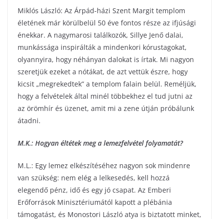
Miklós László: Az Árpád-házi Szent Margit templom
életének már körülbelül 50 éve fontos része az ifjúsági
énekkar. A nagymarosi találkozók, Sillye Jenő dalai,
munkássága inspirálták a mindenkori kórustagokat,
olyannyira, hogy néhányan dalokat is írtak. Mi nagyon
szeretjük ezeket a nótákat, de azt vettük észre, hogy
kicsit „megrekedtek” a templom falain belül. Reméljük,
hogy a felvételek által minél többekhez el tud jutni az
az örömhír és üzenet, amit mi a zene útján próbálunk
átadni.
M.K.: Hogyan éltétek meg a lemezfelvétel folyamatát?
M.L.: Egy lemez elkészítéséhez nagyon sok mindenre
van szükség: nem elég a lelkesedés, kell hozzá
elegendő pénz, idő és egy jó csapat. Az Emberi
Erőforrások Minisztériumától kapott a plébánia
támogatást, és Monostori László atya is biztatott minket,