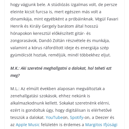
hogy vágjunk bele. A stúdiózás izgalmas volt, de persze
eleinte kicsit furcsa is, mert egészen más volt a
dinamikája, mint egyébként a próbáinknak. Végül Favari
Henrik és Király Gergely barátom által hosszú
hónapokon keresztül előkészített gitár- és
zongorasávok, Dandó Zoltán részvétele és munkája,
valamint a kórus ráfordított ideje és energiája szép
gyümölcsöt hoztak, reméljük, minél többekhez eljut.
M.K.: Aki szeretné meghallgatni a dalokat, hol teheti ezt
meg?
M.L.: Az elmúlt években alaposan megváltoztak a
zenehallgatási szokások, ehhez nekünk is
alkalmazkodnunk kellett. Sokakat szeretnénk elérni,
ezért is gondoltuk úgy, hogy digitálisan is elérhetővé
tesszük a dalokat.
YouTube
on,
Spotify
-on, a Deezer és
az
Apple Music
felületén is érdemes a
Margitos Ifjúsági