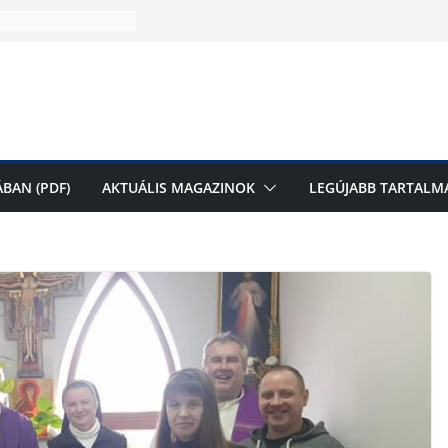
k magazinunk
zó a Jézus Szíve
laegerszeg –
BAN (PDF)
AKTUÁLIS MAGAZINOK
LEGÚJABB TARTALM