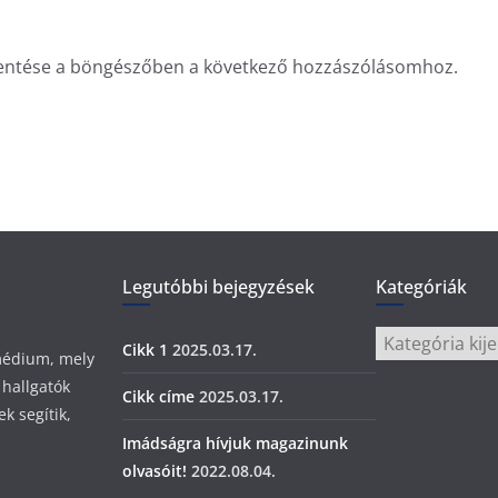
entése a böngészőben a következő hozzászólásomhoz.
Legutóbbi bejegyzések
Kategóriák
Kategóriák
Cikk 1
2025.03.17.
 médium, mely
 hallgatók
Cikk címe
2025.03.17.
k segítik,
Imádságra hívjuk magazinunk
olvasóit!
2022.08.04.