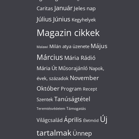
Január
Jeles nap
Caritas
Július
Június
Kegyhelyek
Magazin cikkek
Május
Milán atya üzenete
Malawi
Március
Mária Rádió
Mária Út
Műsorajánló
Napok,
November
évek, századok
Október
Program
Recept
Tanúságtétel
Szentek
Támogatás
Teremtésvédelem
Új
Április
Világcsalád
Életmód
tartalmak
Ünnep