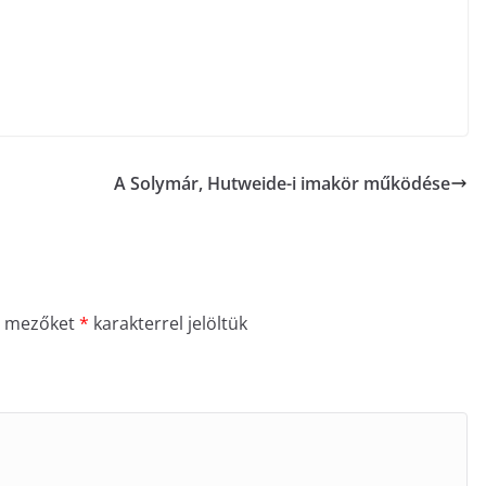
A Solymár, Hutweide-i imakör működése
ő mezőket
*
karakterrel jelöltük