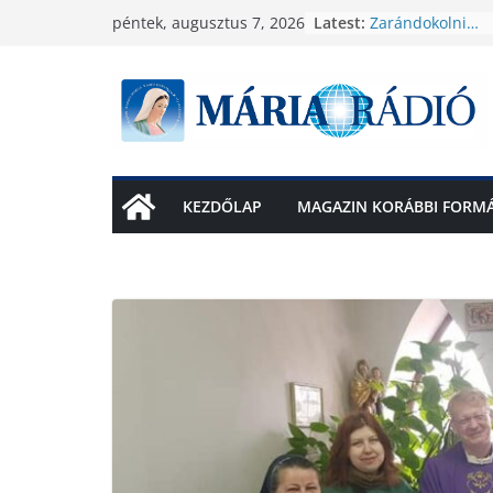
Skip
Latest:
Zarándokolni…
péntek, augusztus 7, 2026
to
Cikk 1
Cikk címe
content
Imádságra hívju
olvasóit!
Önkéntes találko
búcsú napján Za
Olában
KEZDŐLAP
MAGAZIN KORÁBBI FORMÁ