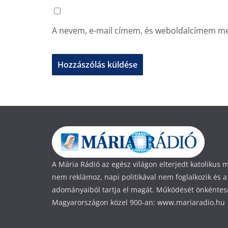
A nevem, e-mail címem, és weboldalcímem m
A Mária Rádió az egész világon elterjedt katolikus
nem reklámoz, napi politikával nem foglalkozik és a
adományaiból tartja el magát. Működését önkéntese
Magyarországon közel 900-an: www.mariaradio.hu