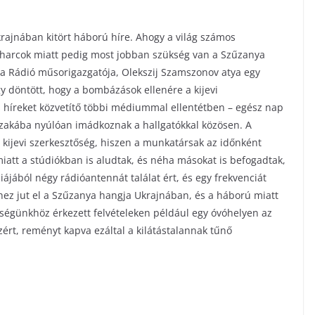
rajnában kitört háború híre. Ahogy a világ számos
 A harcok miatt pedig most jobban szükség van a Szűzanya
ia Rádió műsorigazgatója, Olekszij Szamszonov atya egy
 döntött, hogy a bombázások ellenére a kijevi
 híreket közvetítő többi médiummal ellentétben – egész nap
szakába nyúlóan imádkoznak a hallgatókkal közösen. A
 kijevi szerkesztőség, hiszen a munkatársak az időnként
 miatt a stúdiókban is aludtak, és néha másokat is befogadtak,
ciájából négy rádióantennát találat ért, és egy frekvenciát
ihez jut el a Szűzanya hangja Ukrajnában, és a háború miatt
ségünkhöz érkezett felvételeken például egy óvóhelyen az
ért, reményt kapva ezáltal a kilátástalannak tűnő