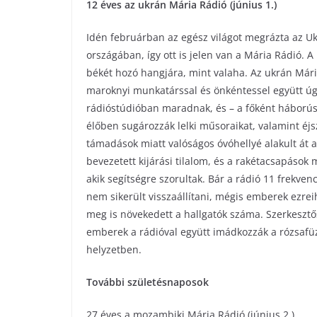
12 éves az ukrán Mária Rádió (június 1.)
Idén februárban az egész világot megrázta az Uk
országában, így ott is jelen van a Mária Rádió.
békét hozó hangjára, mint valaha. Az ukrán Már
maroknyi munkatárssal és önkéntessel együtt úgy
rádióstúdióban maradnak, és – a főként háborús
élőben sugározzák lelki műsoraikat, valamint éj
támadások miatt valóságos óvóhellyé alakult át a
bevezetett kijárási tilalom, és a rakétacsapások
akik segítségre szorultak. Bár a rádió 11 frekven
nem sikerült visszaállítani, mégis emberek ezre
meg is növekedett a hallgatók száma. Szerkesztő
emberek a rádióval együtt imádkozzák a rózsafüz
helyzetben.
További születésnaposok
27 éves a mozambiki Mária Rádió (június 2.)