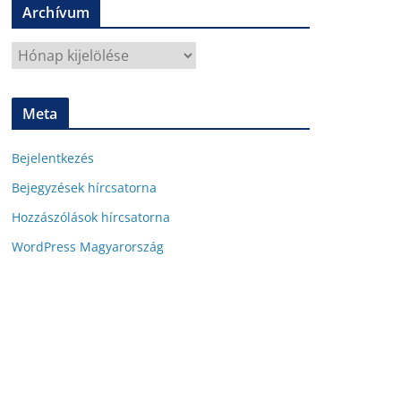
Archívum
t
s
A
z
r
ó
c
Meta
h
í
Bejelentkezés
v
u
Bejegyzések hírcsatorna
m
Hozzászólások hírcsatorna
WordPress Magyarország