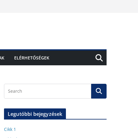
AK
ELÉRHETŐSÉGEK
Legutóbbi bejegyzések
Cikk 1