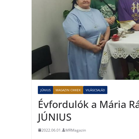
JÚNIUS
MAGAZIN CIKKEK
VILÁGCSALÁD
Évfordulók a Mária Rá
JÚNIUS
2022.06.01.
MRMagazin