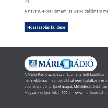
A nevem, e-mail címem, és weboldalcímem m
A Mária Rádió az egész világon elterjedt katolikus
nem reklámoz, napi politikával nem foglalkozik és a
adományaiból tartja el magát. Működését önkéntese
Magyarországon közel 900-an: www.mariaradio.hu