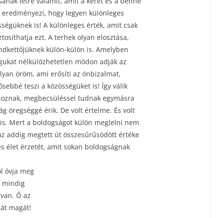
anak létre valamit, amit a keret és a benne
ék eredményezi, hogy legyen különleges
ségüknek is! A különleges érték, amit csak
tosíthatja ezt. A terhek olyan elosztása,
indkettőjüknek külön-külön is. Amelyben
ukat nélkülözhetetlen módon adják az
yan öröm, ami erősíti az önbizalmat,
sebbé teszi a közösségüket is! Így válik
ehoznak, megbecsüléssel tudnak egymásra
ság öregséggé érik. De volt értelme. És volt
is. Mert a boldogságot külön meglelni nem
z addig megtett út összesűrűsödött értéke
s élet érzetét, amit sokan boldogságnak
l óvja meg
m mindig
 van. Ő az
ját magát!