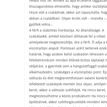
nélkül nőtt fel. Amikor az apa érzetéről faggatta
Visszagondolva elmesélte, hogy amikor osztálytár
része volt a családnak, akkor azt tapasztalta, h
abban a családban. Olyan érzés volt – mondta –,
gyűltek volna…
A férfi a stabilitás hordozója. Az állandóságé. A
szabályoké, amiket közösen állítanak fel a nővel,
amelyeknek megtestesítője, őre a férfi. Ő adja a 
viszonyítási alapot. Pontosan azért kellenek ez
határok, hogy azokon belül szabadon lehessen v
feltételrendszer minden élőnek biztos táptalajt 
időjárást, a gyermek sem a hangulatfüggő szabál
alkalmazkodni, szükséges a viszonyítási pont. Épp
változás és élet megteremthessen valami konkréta
lefektetett szabályok mentén lesz olyan, amilyet
keret, akkor a változás szétfolyik. Ha nincs keret
megtestesülhetne a közös produktum! Ha nincs m
építésének, akkor szétforgácsolódik minden! Amo