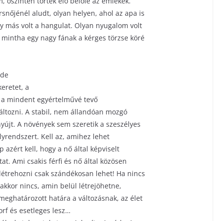
m, őszintén törtek elő belőle az emlékek.
snőjénél aludt, olyan helyen, ahol az apa is
ogy más volt a hangulat. Olyan nyugalom volt
 mintha egy nagy fának a kérges törzse köré
 de
keretet, a
ek a mindent egyértelművé tevő
áltozni. A stabil, nem állandóan mozgó
nyújt. A növények sem szeretik a szeszélyes
yrendszert. Kell az, amihez lehet
 azért kell, hogy a nő által képviselt
t. Ami csakis férfi és nő által közösen
 létrehozni csak szándékosan lehet! Ha nincs
, akkor nincs, amin belül létrejöhetne,
eghatározott határa a változásnak, az élet
rf és esetleges lesz…