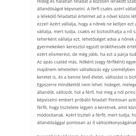
Hideg és hálátlan feladat a közösen lerakott szab
állandóságot képviselni. A férfi csakis azért váll
a lélekölő feladattal értelmet ad a nővel közös lé
ezzel! Azért vállalja, hogy a nőnek ne kelljen ezt
vállalja, mert tudja, csakis ez biztosíthatja a nő
teherként vállalja ezt, lehetőséget adva a nőnek 
gyermekeiken keresztül együtt örökíthessék érté
ezért elismerést, de még jobb, ha ezt a párja tudj
Az apás család más. Nőként (vagy férfiként) egye
majdnem lehetetlen vállalkozás egy személyben
keretet is, és a benne levő életet, változást is biz
Egyszerre mindkettőt nem lehet: hideget, melege
állandót, változót, hol a férfi, hol meg a női prin
képviselni embert próbáló feladat! Pontosan azér
férfit, hogy tisztelete legyen a keretnek, amit 
módosítanak. Azért tiszteli a férfit, mert tudja, h
állandósággal pontosan az ő változékonyságának 