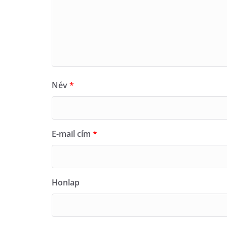
Név
*
E-mail cím
*
Honlap