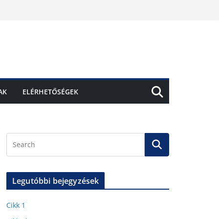
AK
ELÉRHETŐSÉGEK
Legutóbbi bejegyzések
Cikk 1