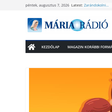
Skip
Latest:
Zarándokolni…
péntek, augusztus 7, 2026
to
Cikk 1
Cikk címe
content
Imádságra hívju
olvasóit!
Önkéntes találko
búcsú napján Za
Olában
KEZDŐLAP
MAGAZIN KORÁBBI FORMÁ