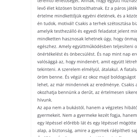
teremtő lehetőséget. Annak, hogy együtt hozhass
levő élet közösen biztosíthatnak. Ez a páros ját
értelme mindkettőjük egyéni életének, és a közös
én tudok, motivál! Csakis a terhek szétosztása biz
amelyik testhezálló és egyedi feladatot jelent m
mindketten hasznosak lehetnek úgy, hogy önmag
egészhez. Amely együttműködésben teljesíteni ol
önértékelést és önbecsülést. És nap mint nap erő
valósággá az, hogy mindenért, amit együtt létr
tekinteni. A szerelem elmélyül, átalakul. A fiatal
öröm benne. És végül ez okoz majd boldogságot 
lehet, az már mindennek az eredménye. Csakis a
okozhatja bennünk a derűt, az értelmesen sikere
hívunk.
Az apa nem a bukástól, hanem a végzetes hibátó
gyermekeit. Nem a gyermeke kezét fogja, hane
egy lépéssel előrébb lát és egy lépéssel mögötte
alap, a biztonság, amire a gyermek ráépítheti sa