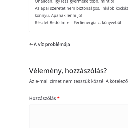
Önállóan. Így lesz gyermeke több, mint ő!
Az apai szeretet nem biztonságos. Inkább kockáz
könnyű. Apának lenni jó!
Részlet Bedő Imre – Férfienergia c. könyvéből
A víz problémája
Vélemény, hozzászólás?
Az e-mail címet nem tesszük közzé.
A kötelez
Hozzászólás
*