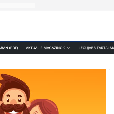
k magazinunk
zó a Jézus Szíve
laegerszeg –
BAN (PDF)
AKTUÁLIS MAGAZINOK
LEGÚJABB TARTALM