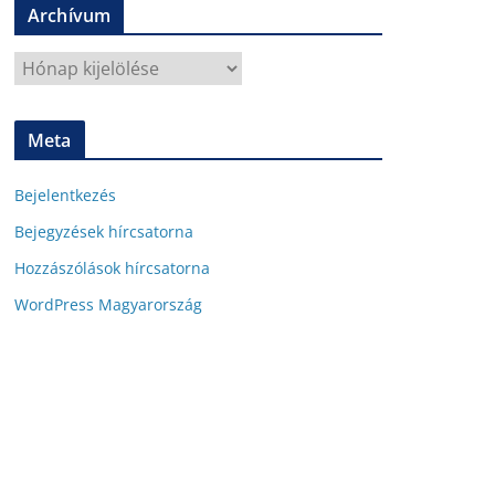
Archívum
t
s
A
z
r
ó
c
Meta
h
í
Bejelentkezés
v
u
Bejegyzések hírcsatorna
m
Hozzászólások hírcsatorna
WordPress Magyarország