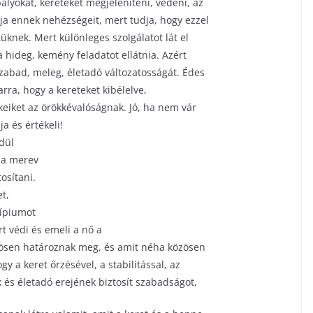
ályokat, kereteket megjeleníteni, védeni, az
alja ennek nehézségeit, mert tudja, hogy ezzel
tüknek. Mert különleges szolgálatot lát el
 a hideg, kemény feladatot ellátnia. Azért
 szabad, meleg, életadó változatosságát. Édes
arra, hogy a kereteket kibélelve,
keiket az örökkévalóságnak. Jó, ha nem vár
a és értékeli!
dül
 a merev
tosítani.
t,
cípiumot
t védi és emeli a nő a
közösen határoznak meg, és amit néha közösen
ogy a keret őrzésével, a stabilitással, az
és életadó erejének biztosít szabadságot,