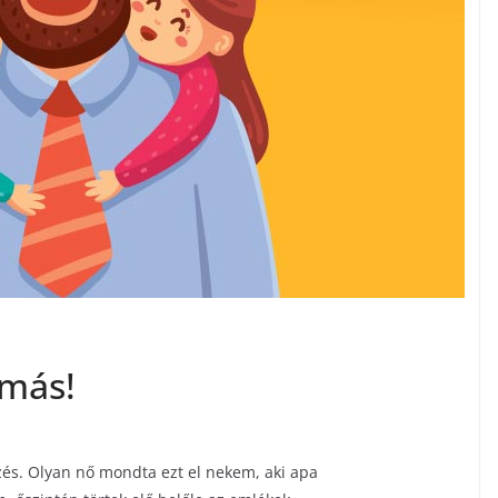
 más!
és. Olyan nő mondta ezt el nekem, aki apa