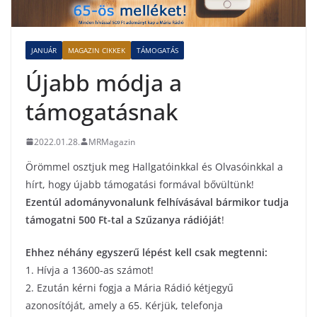
JANUÁR
MAGAZIN CIKKEK
TÁMOGATÁS
Újabb módja a
támogatásnak
2022.01.28.
MRMagazin
Örömmel osztjuk meg Hallgatóinkkal és Olvasóinkkal a
hírt, hogy újabb támogatási formával bővültünk!
Ezentúl adományvonalunk felhívásával bármikor tudja
támogatni 500 Ft-tal a Szűzanya rádióját
!
Ehhez néhány egyszerű lépést kell csak megtenni:
1. Hívja a 13600-as számot!
2. Ezután kérni fogja a Mária Rádió kétjegyű
azonosítóját, amely a 65. Kérjük, telefonja