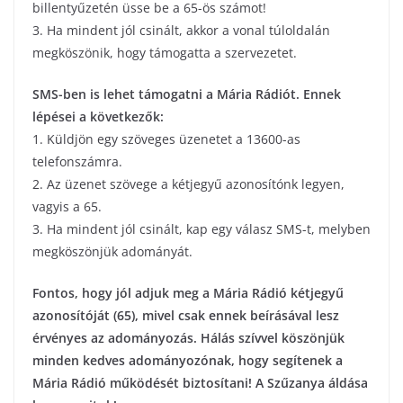
billentyűzetén üsse be a 65-ös számot!
3. Ha mindent jól csinált, akkor a vonal túloldalán
megköszönik, hogy támogatta a szervezetet.
SMS-ben is lehet támogatni a Mária Rádiót. Ennek
lépései a következők:
1. Küldjön egy szöveges üzenetet a 13600-as
telefonszámra.
2. Az üzenet szövege a kétjegyű azonosítónk legyen,
vagyis a 65.
3. Ha mindent jól csinált, kap egy válasz SMS-t, melyben
megköszönjük adományát.
Fontos, hogy jól adjuk meg a Mária Rádió kétjegyű
azonosítóját (65), mivel csak ennek beírásával lesz
érvényes az adományozás. Hálás szívvel köszönjük
minden kedves adományozónak, hogy segítenek a
Mária Rádió működését biztosítani! A Szűzanya áldása